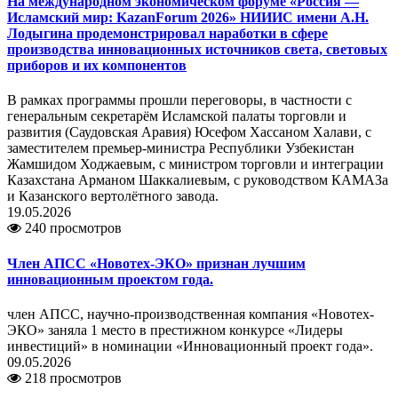
На международном экономическом форуме «Россия —
Исламский мир: KazanForum 2026» НИИИС имени А.Н.
Лодыгина продемонстрировал наработки в сфере
производства инновационных источников света, световых
приборов и их компонентов
В рамках программы прошли переговоры, в частности с
генеральным секретарём Исламской палаты торговли и
развития (Саудовская Аравия) Юсефом Хассаном Халави, с
заместителем премьер-министра Республики Узбекистан
Жамшидом Ходжаевым, с министром торговли и интеграции
Казахстана Арманом Шаккалиевым, с руководством КАМАЗа
и Казанского вертолётного завода.
19.05.2026
240 просмотров
Член АПСС «Новотех-ЭКО» признан лучшим
инновационным проектом года.
член АПСС, научно-производственная компания «Новотех-
ЭКО» заняла 1 место в престижном конкурсе «Лидеры
инвестиций» в номинации «Инновационный проект года».
09.05.2026
218 просмотров