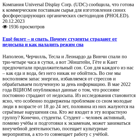
Компания Universal Display Corp. (UDC) сообщила, что готова
к коммерческим поставкам сырья для изготовления синих
фосфоресцирующих органических светодиодов (PHOLED).
20.12.2023
1936 просмотров
Ещё билет – и спать. Почему студенты страдают от
недосыпа и как наладить режим сна
Наполеон, Черчилль, Тесла и Леонардо да Винчи спали по
три-четыре часа в сутки, а вот Эйнштейн, Гёте и Кант
предпочитали продолжительный сон. Сон для каждого из нас
– как еда и вода, без него никак не обойтись. Во сне мы
восполняем запас энергии, избавляемся от стрессов и
обрабатываем полученную за день информацию. В мае 2022
года ВЦИОМ опубликовал данные о том, что россияне
постоянно страдают от недосыпа. Из исследования становится
ясно, что особенно подвержены проблемам со сном молодые
люди в возрасте от 18 до 24 лет, половина из них жалуются на
серьёзные нарушения сна. Кто же входит в эту возрастную
группу? Конечно, студенты. Студент – человек активный,
помимо учёбы и подготовки к экзаменам, может заниматься
внеучебной деятельностью, посещает культурные
мероприятия, а кто-то совмещает работу с учёбой.