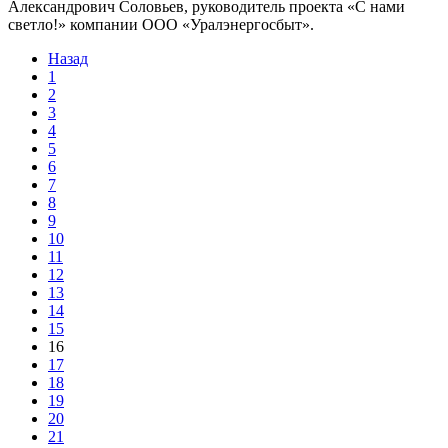
Александрович Соловьев, руководитель проекта «С нами
светло!» компании ООО «Уралэнергосбыт».
Назад
1
2
3
4
5
6
7
8
9
10
11
12
13
14
15
16
17
18
19
20
21