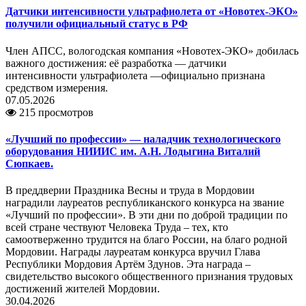
Датчики интенсивности ультрафиолета от «Новотех‑ЭКО»
получили официальный статус в РФ
Член АПСС, вологодская компания «Новотех‑ЭКО» добилась
важного достижения: её разработка — датчики
интенсивности ультрафиолета —официально признана
средством измерения.
07.05.2026
215 просмотров
«Лучший по профессии» — наладчик технологического
оборудования НИИИС им. А.Н. Лодыгина Виталий
Сюпкаев.
В преддверии Праздника Весны и труда в Мордовии
наградили лауреатов республиканского конкурса на звание
«Лучший по профессии». В эти дни по доброй традиции по
всей стране чествуют Человека Труда – тех, кто
самоотверженно трудится на благо России, на благо родной
Мордовии. Награды лауреатам конкурса вручил Глава
Республики Мордовия Артём Здунов. Эта награда –
свидетельство высокого общественного признания трудовых
достижений жителей Мордовии.
30.04.2026