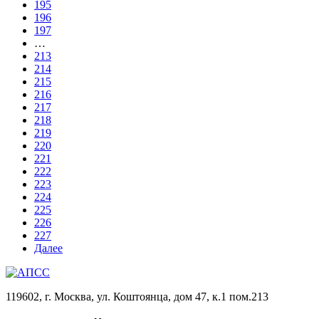
195
196
197
…
213
214
215
216
217
218
219
220
221
222
223
224
225
226
227
Далее
119602, г. Москва, ул. Коштоянца, дом 47, к.1 пом.213