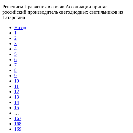
Решением Правления в состав Ассоциации принят
российский производитель светодиодных светильников из
Татарстана
Назад
1
2
3
4
5
6
7
8
9
10
11
12
13
14
15
…
167
168
169