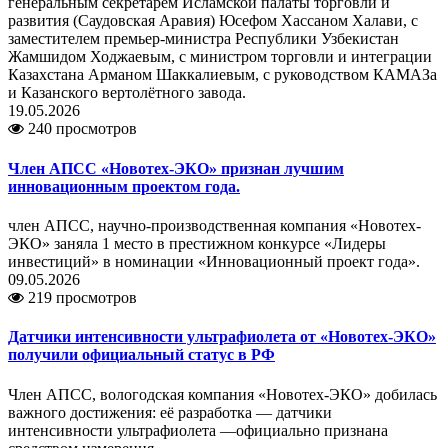
генеральным секретарём Исламской палаты торговли и
развития (Саудовская Аравия) Юсефом Хассаном Халави, с
заместителем премьер-министра Республики Узбекистан
Жамшидом Ходжаевым, с министром торговли и интеграции
Казахстана Арманом Шаккалиевым, с руководством КАМАЗа
и Казанского вертолётного завода.
19.05.2026
240 просмотров
Член АПСС «Новотех-ЭКО» признан лучшим
инновационным проектом года.
член АПСС, научно-производственная компания «Новотех-
ЭКО» заняла 1 место в престижном конкурсе «Лидеры
инвестиций» в номинации «Инновационный проект года».
09.05.2026
219 просмотров
Датчики интенсивности ультрафиолета от «Новотех‑ЭКО»
получили официальный статус в РФ
Член АПСС, вологодская компания «Новотех‑ЭКО» добилась
важного достижения: её разработка — датчики
интенсивности ультрафиолета —официально признана