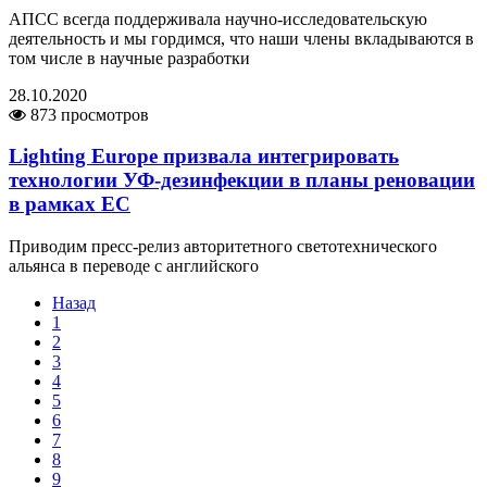
АПСС всегда поддерживала научно-исследовательскую
деятельность и мы гордимся, что наши члены вкладываются в
том числе в научные разработки
28.10.2020
873 просмотров
Lighting Europe призвала интегрировать
технологии УФ-дезинфекции в планы реновации
в рамках ЕС
Приводим пресс-релиз авторитетного светотехнического
альянса в переводе с английского
Назад
1
2
3
4
5
6
7
8
9