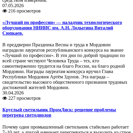
средством измерения.
07.05.2026
216 просмотров
«Лучший по профессии» — наладчик технологического
оборудования НИИИС им. А.Н. Лодыгина Виталий
Сюпкаев.
В преддверии Праздника Весны и труда в Мордовии
наградили лауреатов республиканского конкурса на звание
«Лучший по профессии». В эти дни по доброй традиции по
всей стране чествуют Человека Труда – тех, кто
самоотверженно трудится на благо России, на благо родной
Мордовии. Награды лауреатам конкурса вручил Глава
Республики Мордовия Артём Здунов. Эта награда –
свидетельство высокого общественного признания трудовых
достижений жителей Мордовии.
30.04.2026
227 просмотров
Круглый светильник ПромДиск: решение проблемы
перегрева светодиодов
Почему один промышленный светильник стабильно работает
7–10 лет, а другой начинает перегреваться и выходить из строя