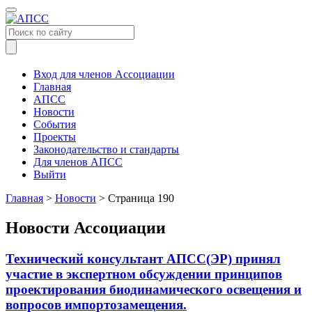
Меню
Вход для членов Ассоциации
Главная
АПСС
Новости
События
Проекты
Законодательство и стандарты
Для членов АПСС
Выйти
Главная
>
Новости
>
Страница 190
Новости Ассоциации
Технический консультант АПСС(ЭР) принял
участие в экспертном обсуждении принципов
проектирования биодинамического освещения и
вопросов импортозамещения.