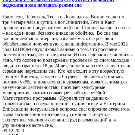
недосыпа и как наладить режим сна
Наполеон, Черчилль, Тесла и Леонардо да Винчи спали по
три-четыре часа в сутки, а вот Эйнштейн, Гёте и Кант
предпочитали продолжительный сон. Сон для каждого из нас
– как еда и вода, без него никак не обойтись. Во сне мы
восполняем запас энергии, избавляемся от стрессов и
обрабатываем полученную за день информацию. В мае 2022
года ВЦИОМ опубликовал данные о том, что россияне
постоянно страдают от недосыпа. Из исследования становится
ясно, что особенно подвержены проблемам со сном молодые
люди в возрасте от 18 до 24 лет, половина из них жалуются на
серьёзные нарушения сна. Кто же входит в эту возрастную
группу? Конечно, студенты. Студент – человек активный,
помимо учёбы и подготовки к экзаменам, может заниматься
внеучебной деятельностью, посещает культурные
мероприятия, а кто-то совмещает работу с учёбой.
Магистрантка программы «Журналистика данных»
Тольяттинского государственного университета Екатерина
Елифанкина погрузилась в вопросы сна: опросила студентов,
взяла эксклюзивное интервью у сомнолога, изучила
экспертные мнения и составила ряд рекомендаций для
улучшения качества сна.
09.12.2023