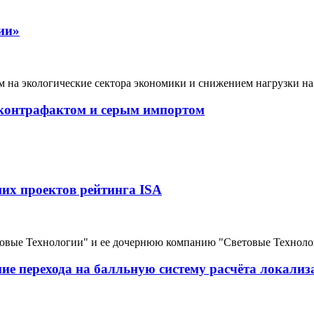
ии»
ром на экологические сектора экономики и снижением нагрузки 
с контрафактом и серым импортом
х проектов рейтинга ISA
етовые Технологии" и ее дочернюю компанию "Световые Техно
е перехода на балльную систему расчёта локализ