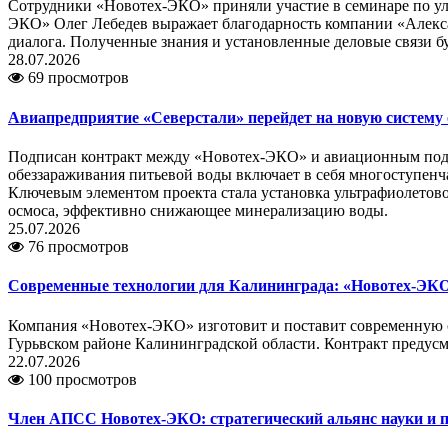
Сотрудники «Новотех-ЭКО» приняли участие в семинаре по ул
ЭКО» Олег Лебедев выражает благодарность компании «Алекс
диалога. Полученные знания и установленные деловые связи 
28.07.2026
69 просмотров
Авиапредприятие «Северстали» перейдет на новую систему
Подписан контракт между «Новотех-ЭКО» и авиационным подр
обеззараживания питьевой воды включает в себя многоступенча
Ключевым элементом проекта стала установка ультрафиолетово
осмоса, эффективно снижающее минерализацию воды.
25.07.2026
76 просмотров
Современные технологии для Калининграда: «Новотех-ЭКО»
Компания «Новотех-ЭКО» изготовит и поставит современную с
Гурьвском районе Калининградской области. Контракт предусм
22.07.2026
100 просмотров
Член АПСС Новотех-ЭКО: стратегический альянс науки и 