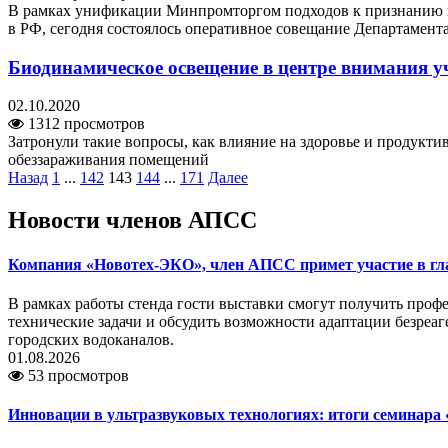
В рамках унификации Минпромторгом подходов к признанию п
в РФ, сегодня состоялось оперативное совещание Департамен
Биодинамическое освещение в центре внимания у
02.10.2020
1312 просмотров
Затронули такие вопросы, как влияние на здоровье и продукт
обеззараживания помещений
Назад
1
...
142
143
144
...
171
Далее
Новости членов АПСС
Компания «Новотех-ЭКО», член АПСС примет участие в г
В рамках работы стенда гости выставки смогут получить про
технические задачи и обсудить возможности адаптации безреа
городских водоканалов.
01.08.2026
53 просмотров
Инновации в ультразвуковых технологиях: итоги семинара