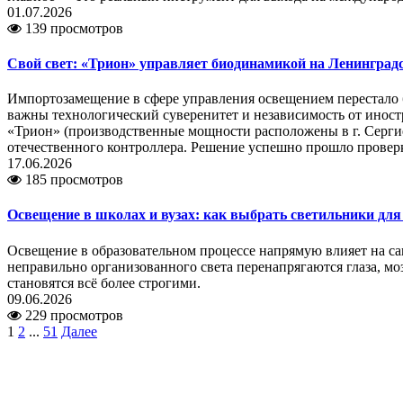
01.07.2026
139 просмотров
Свой свет: «Трион» управляет биодинамикой на Ленинград
Импортозамещение в сфере управления освещением перестало б
важны технологический суверенитет и независимость от инос
«Трион» (производственные мощности расположены в г. Сергие
отечественного контроллера. Решение успешно прошло провер
17.06.2026
185 просмотров
Освещение в школах и вузах: как выбрать светильники дл
Освещение в образовательном процессе напрямую влияет на са
неправильно организованного света перенапрягаются глаза, мо
становятся всё более строгими.
09.06.2026
229 просмотров
1
2
...
51
Далее