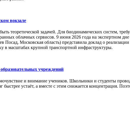
ском вокзале
ыть теоретической задачей. Для биодинамических систем, треб
транных облачных сервисов. 9 июня 2026 года на экспертном 
в Посад, Московская область) представила доклад о реализации
ку в масштабах крупной транспортной инфраструктуры.
я образовательных учреждений
мочувствие и внимание учеников. Школьники и студенты проводя
зг быстрее устаёт, а вместе с этим снижается концентрация. По