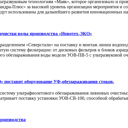
ьтразвуковым технологиям «Маяк», которое организовало и пр
андра-Плюс» за высокий уровень организации мероприятия и с
будут использованы для дальнейшего развития инновационных н
 очистки воды производства «Новотех-ЭКО»
азделением «Северстали» на поставку и монтаж линии водопод
тую систему фильтрации: от дисковых фильтров и блоков аэраци
го обеззараживания воды модели УОВ-ПВ-5 с ультразвуковой оч
 поставит оборудование УФ-обеззараживания стоков.
истему ультрафиолетового обеззараживания ливневых очистных
атривает поставку установки УОВ-СВ-100, способной обрабатыва
производства