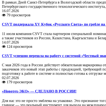
В рамках Дней Санкт-Петербурга в Вологодской области пред
Петербургского государственного технологического института,
16.07.2026
79 просмотров
CSVT поддержала XV Кубок «Русского Света» по гребле на 
11 июля компания CSVT стала партнером специальной номинаци
а также участников из России, Казахстана, Кыргызстана и Бе
14.07.2026
124 просмотров
CSVT успешно перешла на работу с системой «Честный зна
С мая 2026 года в России действует обязательная маркировка 
заказчиков это новый этап работы с продукцией, требующий 
подготовку к работе в системе и полностью готова к отгрузке
02.07.2026
179 просмотров
«Новотех-ЭКО» — СДЕЛАНО В РОССИИ!
Для нас это не просто эмблема на упаковке. Это признание то
главное — это реальный инструмент для выхода на междунаро