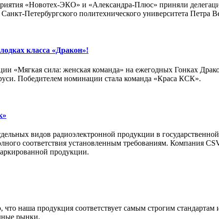
приятия «Новотех-ЭКО» и «Александра-Плюс» приняли делегаци
 Санкт-Петербургского политехнического университета Петра Ве
лодках класса «Дракон»!
и «Мягкая сила: женская команда» на ежегодных Гонках Дракон
ларуси. Победителем номинации стала команда «Краса КСК».
к»
отдельных видов радиоэлектронной продукции в государственной
полного соответствия установленным требованиям. Компания CS
 маркированной продукции.
го, что наша продукция соответствует самым строгим стандарта
дные рынки.