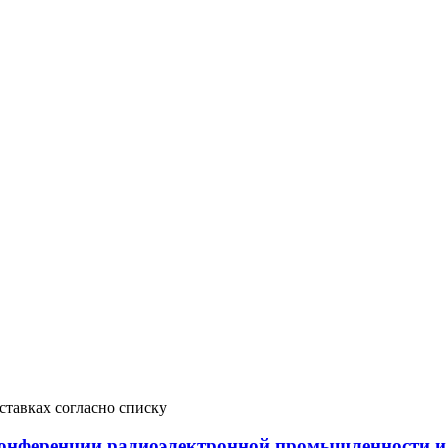
тавках согласно списку
 конференции радиоэлектронной промышленности 