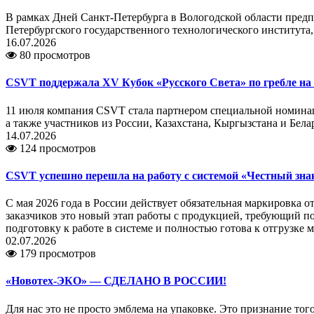
В рамках Дней Санкт-Петербурга в Вологодской области пред
Петербургского государственного технологического института,
16.07.2026
80 просмотров
CSVT поддержала XV Кубок «Русского Света» по гребле на 
11 июля компания CSVT стала партнером специальной номинаци
а также участников из России, Казахстана, Кыргызстана и Бе
14.07.2026
124 просмотров
CSVT успешно перешла на работу с системой «Честный зна
С мая 2026 года в России действует обязательная маркировка 
заказчиков это новый этап работы с продукцией, требующий 
подготовку к работе в системе и полностью готова к отгрузке
02.07.2026
179 просмотров
«Новотех-ЭКО» — СДЕЛАНО В РОССИИ!
Для нас это не просто эмблема на упаковке. Это признание то