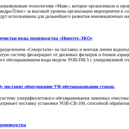
ьтразвуковым технологиям «Маяк», которое организовало и пр
андра-Плюс» за высокий уровень организации мероприятия и с
будут использованы для дальнейшего развития инновационных н
 очистки воды производства «Новотех-ЭКО»
азделением «Северстали» на поставку и монтаж линии водопод
тую систему фильтрации: от дисковых фильтров и блоков аэраци
го обеззараживания воды модели УОВ-ПВ-5 с ультразвуковой оч
 поставит оборудование УФ-обеззараживания стоков.
истему ультрафиолетового обеззараживания ливневых очистных
атривает поставку установки УОВ-СВ-100, способной обрабатыва
производства