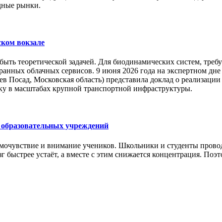
дные рынки.
ском вокзале
ыть теоретической задачей. Для биодинамических систем, треб
транных облачных сервисов. 9 июня 2026 года на экспертном 
в Посад, Московская область) представила доклад о реализации
ку в масштабах крупной транспортной инфраструктуры.
я образовательных учреждений
мочувствие и внимание учеников. Школьники и студенты проводя
зг быстрее устаёт, а вместе с этим снижается концентрация. По