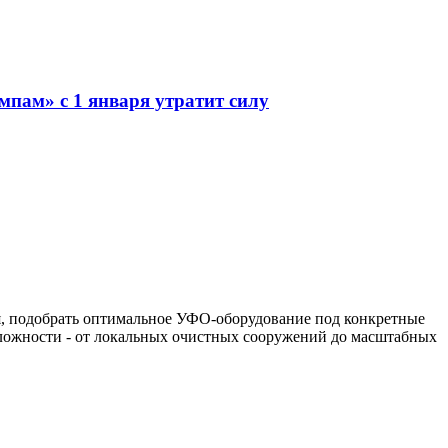
мпам» с 1 января утратит силу
я, подобрать оптимальное УФО-оборудование под конкретные
сложности - от локальных очистных сооружений до масштабных