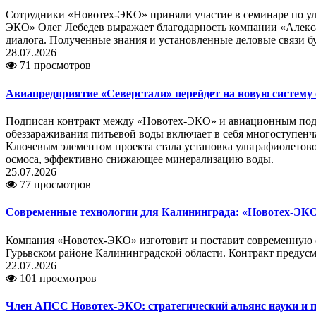
Сотрудники «Новотех-ЭКО» приняли участие в семинаре по ул
ЭКО» Олег Лебедев выражает благодарность компании «Алекс
диалога. Полученные знания и установленные деловые связи 
28.07.2026
71 просмотров
Авиапредприятие «Северстали» перейдет на новую систему
Подписан контракт между «Новотех-ЭКО» и авиационным подр
обеззараживания питьевой воды включает в себя многоступенча
Ключевым элементом проекта стала установка ультрафиолетово
осмоса, эффективно снижающее минерализацию воды.
25.07.2026
77 просмотров
Современные технологии для Калининграда: «Новотех-ЭКО»
Компания «Новотех-ЭКО» изготовит и поставит современную с
Гурьвском районе Калининградской области. Контракт предусм
22.07.2026
101 просмотров
Член АПСС Новотех-ЭКО: стратегический альянс науки и 