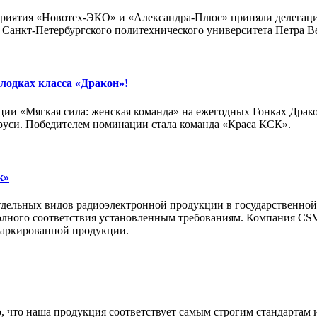
приятия «Новотех-ЭКО» и «Александра-Плюс» приняли делегаци
 Санкт-Петербургского политехнического университета Петра Ве
лодках класса «Дракон»!
и «Мягкая сила: женская команда» на ежегодных Гонках Дракон
ларуси. Победителем номинации стала команда «Краса КСК».
к»
отдельных видов радиоэлектронной продукции в государственной
полного соответствия установленным требованиям. Компания CS
 маркированной продукции.
го, что наша продукция соответствует самым строгим стандарта