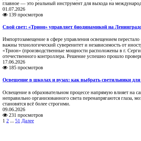
главное — это реальный инструмент для выхода на междунаро
01.07.2026
139 просмотров
Свой свет: «Трион» управляет биодинамикой на Ленинград
Импортозамещение в сфере управления освещением перестало б
важны технологический суверенитет и независимость от инос
«Трион» (производственные мощности расположены в г. Сергие
отечественного контроллера. Решение успешно прошло провер
17.06.2026
185 просмотров
Освещение в школах и вузах: как выбрать светильники дл
Освещение в образовательном процессе напрямую влияет на са
неправильно организованного света перенапрягаются глаза, мо
становятся всё более строгими.
09.06.2026
231 просмотров
1
2
...
51
Далее