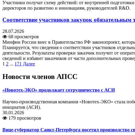
Участники получат схему действий: от внутренней подготовк
директоров по развитию и инновациям, руководителей R&D.
Соответствие участников закупок обязательным 
28.07.2026
68 просмотров
Минфин России внес в Правительство РФ законопроект, котор
Планируется, что сведения о соответствии участников отдель
деятельности. Результаты проверки заказчик получит от опер
сведений и избавит заказчиков от части дополнительных прове
1
2
...
171
Далее
Новости членов АПСС
«Новотех-ЭКО» продолжает сотрудничество с АСИ
Научно-производственная компания «Новотех-ЭКО» стала побе
инициатив (АСИ).
30.01.2026
179 просмотров
Вице-губернатор Санкт-Петербурга посетил производство 