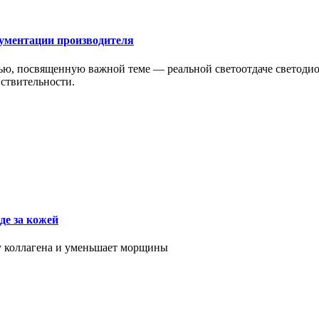
окументации производителя
ью, посвященную важной теме — реальной светоотдаче светоди
йствительности.
де за кожей
у коллагена и уменьшает морщины