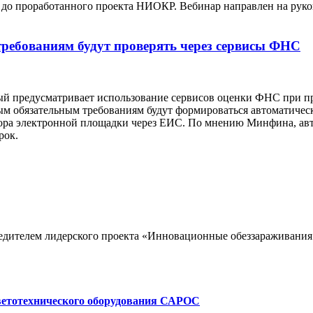
и до проработанного проекта НИОКР. Вебинар направлен на рук
требованиям будут проверять через сервисы ФНС
ый предусматривает использование сервисов оценки ФНС при п
ным обязательным требованиям будут формироваться автоматичес
атора электронной площадки через ЕИС. По мнению Минфина, ав
рок.
дителем лидерского проекта «Инновационные обеззараживания 
светотехнического оборудования САРОС