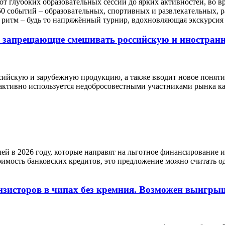
т глубоких образовательных сессий до ярких активностей, во в
50 событий – образовательных, спортивных и развлекательных, р
й ритм – будь то напряжённый турнир, вдохновляющая экскурси
 запрещающие смешивать российскую и иностранн
ссийскую и зарубежную продукцию, а также вводит новое поняти
активно используется недобросовестными участниками рынка как
й в 2026 году, которые направят на льготное финансирование 
оимость банковских кредитов, это предложение можно считать
нзисторов в чипах без кремния. Возможен выигрыш