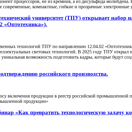
понент процессоров, не из кремния, а из дисульфида молибден
е современные, компактные, гибкие и прозрачные электронные у
ехнический университет (ТПУ) открывает набор 
02 «Оптотехника»).
венных технологий ТПУ по направлению 12.04.02 «Оптотехника
еллектуальных световых технологий. В 2025 году ТПУ открыл н
 уникальная возможность подготовить кадры, которые будут со
одтверждению российского производства.
росу включения продукции в реестр российской промышленной 
омышленной продукции»
бинар «Как превратить технологическую задачу 