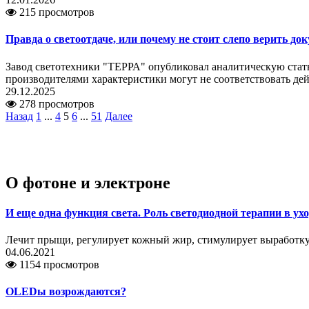
215 просмотров
Правда о светоотдаче, или почему не стоит слепо верить д
Завод светотехники "ТЕРРА" опубликовал аналитическую стат
производителями характеристики могут не соответствовать де
29.12.2025
278 просмотров
Назад
1
...
4
5
6
...
51
Далее
О фотоне и электроне
И еще одна функция света. Роль светодиодной терапии в ухо
Лечит прыщи, регулирует кожный жир, стимулирует выработк
04.06.2021
1154 просмотров
OLEDы возрождаются?