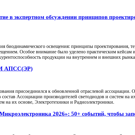
тие в экспертном обсуждении принципов проектир
ния биодинамического освещения: принципы проектирования, т
свещением. Особое внимание было уделено практическим кейсам
курентоспособность продукции на внутреннем и внешних рынка
 АПСС(ЭР)
удования присоединился к обновленной отраслевой ассоциаци
состав Ассоциации производителей светодиодов и систем на их
 на их основе, Электротехники и Радиоэлектроники.
Микроэлектроника 2026»: 50+ событий, чтобы за