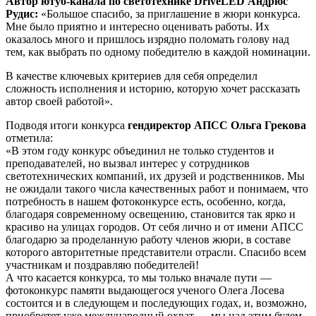
Автор ютуб-канала по светотехнике DriveLED
Андрюс
Рудис:
«Большое спасибо, за приглашение в жюри конкурса.
Мне было приятно и интересно оценивать работы. Их
оказалось много и пришлось изрядно поломать голову над
тем, как выбрать по одному победителю в каждой номинации.
В качестве ключевых критериев для себя определил
сложность исполнения и историю, которую хочет рассказать
автор своей работой».
Подводя итоги конкурса
гендиректор АПСС Ольга Грекова
отметила:
«В этом году конкурс объединил не только студентов и
преподавателей, но вызвал интерес у сотрудников
светотехнических компаний, их друзей и родственников. Мы
не ожидали такого числа качественных работ и понимаем, что
потребность в нашем фотоконкурсе есть, особенно, когда,
благодаря современному освещению, становится так ярко и
красиво на улицах городов. От себя лично и от имени АПСС
благодарю за проделанную работу членов жюри, в составе
которого авторитетные представители отрасли. Спасибо всем
участникам и поздравляю победителей!
А что касается конкурса, то мы только вначале пути —
фотоконкурс памяти выдающегося ученого Олега Лосева
состоится и в следующем и последующих годах, и, возможно,
приобретет уже международный охват — мы над этим будем