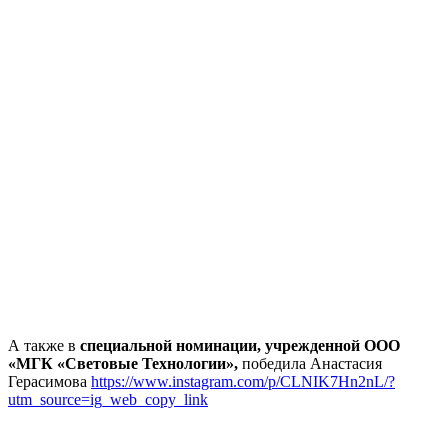
А также в
специальной номинации, учрежденной ООО
«МГК «Световые Технологии»,
победила Анастасия
Герасимова
https://www.instagram.com/p/CLNIK7Hn2nL/?
utm_source=ig_web_copy_link