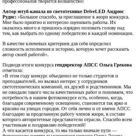
профессионалов творится волшебство!
Автор ютуб-канала по светотехнике DriveLED
Андрюс
Рудис:
«Большое спасибо, за приглашение в жюри конкурса.
Мне было приятно и интересно оценивать работы. Их
оказалось много и пришлось изрядно поломать голову над
тем, как выбрать по одному победителю в каждой номинации.
В качестве ключевых критериев для себя определил
сложность исполнения и историю, которую хочет рассказать
автор своей работой».
Подводя итоги конкурса
гендиректор АПСС Ольга Грекова
отметила:
«В этом году конкурс объединил не только студентов и
преподавателей, но вызвал интерес у сотрудников
светотехнических компаний, их друзей и родственников. Мы
не ожидали такого числа качественных работ и понимаем, что
потребность в нашем фотоконкурсе есть, особенно, когда,
благодаря современному освещению, становится так ярко и
красиво на улицах городов. От себя лично и от имени АПСС
благодарю за проделанную работу членов жюри, в составе
которого авторитетные представители отрасли. Спасибо всем
участникам и поздравляю победителей!
А что касается конкурса, то мы только вначале пути —
фотоконкурс памяти выдающегося ученого Олега Лосева