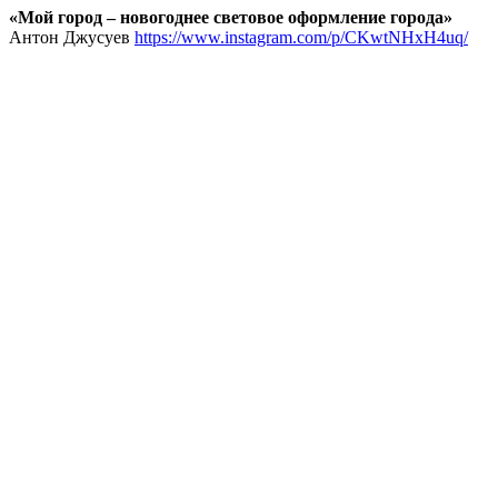
«Мой город – новогоднее световое оформление города»
Антон Джусуев
https://www.instagram.com/p/CKwtNHxH4uq/