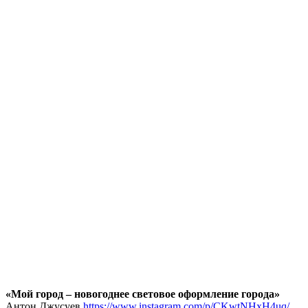
«Мой город – новогоднее световое оформление города»
Антон Джусуев
https://www.instagram.com/p/CKwtNHxH4uq/