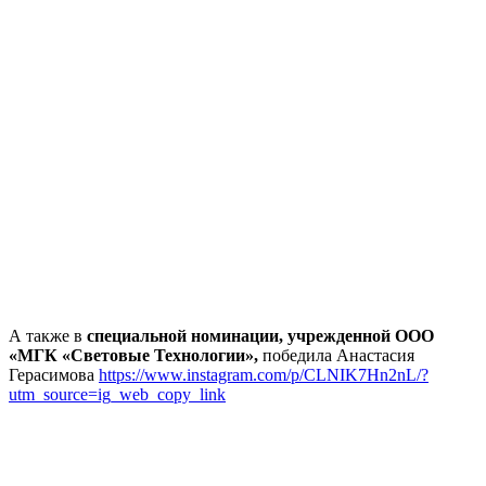
А также в
специальной номинации, учрежденной ООО
«МГК «Световые Технологии»,
победила Анастасия
Герасимова
https://www.instagram.com/p/CLNIK7Hn2nL/?
utm_source=ig_web_copy_link