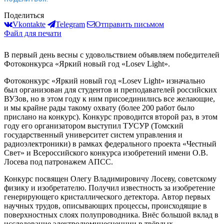
Поделиться
Vkontakte
Telegram
Отправить письмом
Файл для печати
В первый день весны с удовольствием объявляем победителей
Фотоконкурса «Яркий новый год «Losev Light».
Фотоконкурс «Яркий новый год «Losev Light» изначально
был организован для студентов и преподавателей российских
ВУЗов, но в этом году к ним присоединились все желающие,
и мы крайне рады такому охвату (более 200 работ было
прислано на конкурс). Конкурс проводится второй раз, в этом
году его организатором выступил ТУСУР (Томский
государственный университет систем управления и
радиоэлектроники) в рамках федерального проекта «Честный
Свет» и Всероссийского конкурса изобретений имени О.В.
Лосева под патронажем АПСС.
Конкурс посвящен Олегу Владимировичу Лосеву, советскому
физику и изобретателю. Получил известность за изобретение
генерирующего кристаллического детектора. Автор первых
научных трудов, описывающих процессы, происходящие в
поверхностных слоях полупроводника. Внёс большой вклад в
исследование электролюминесценции в твёрдых