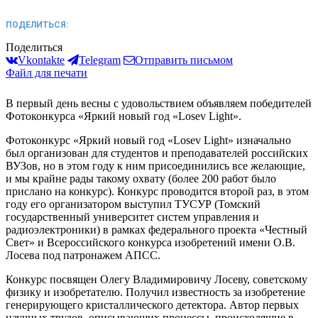
ПОДЕЛИТЬСЯ:
Поделиться
Vkontakte
Telegram
Отправить письмом
Файл для печати
В первый день весны с удовольствием объявляем победителей
Фотоконкурса «Яркий новый год «Losev Light».
Фотоконкурс «Яркий новый год «Losev Light» изначально
был организован для студентов и преподавателей российских
ВУЗов, но в этом году к ним присоединились все желающие,
и мы крайне рады такому охвату (более 200 работ было
прислано на конкурс). Конкурс проводится второй раз, в этом
году его организатором выступил ТУСУР (Томский
государственный университет систем управления и
радиоэлектроники) в рамках федерального проекта «Честный
Свет» и Всероссийского конкурса изобретений имени О.В.
Лосева под патронажем АПСС.
Конкурс посвящен Олегу Владимировичу Лосеву, советскому
физику и изобретателю. Получил известность за изобретение
генерирующего кристаллического детектора. Автор первых
научных трудов, описывающих процессы, происходящие в