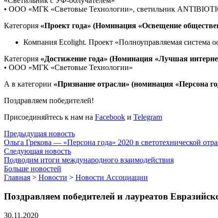
«Светильник с УФ-облучателем»
• ООО «МГК «Световые Технологии», светильник ANTIBIOT
Категория
«Проект года» (Номинация «Освещение обществе
Компания Ecolight. Проект «Полноуправляемая система 
Категория
«Достижение года» (Номинация «Лучшая интерне
• ООО «МГК «Световые Технологии»
А в категории
«Признание отрасли» (номинация «Персона го
Поздравляем победителей!
Присоединяйтесь к нам на
Facebook
и
Telegram
Предыдущая новость
Ольга Грекова — «Персона года» 2020 в светотехнической отр
Следующая новость
Подводим итоги международного взаимодействия
Больше новостей
Главная
>
Новости
>
Новости Ассоциации
Поздравляем победителей и лауреатов Евразийск
30.11.2020