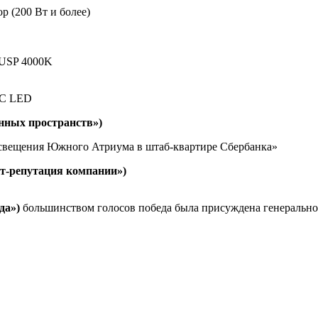
 (200 Вт и более)
USP 4000K
IC LED
нных пространств»)
освещения Южного Атриума в штаб-квартире Сбербанка»
т-репутация компании»)
да»)
большинством голосов победа была присуждена генеральн