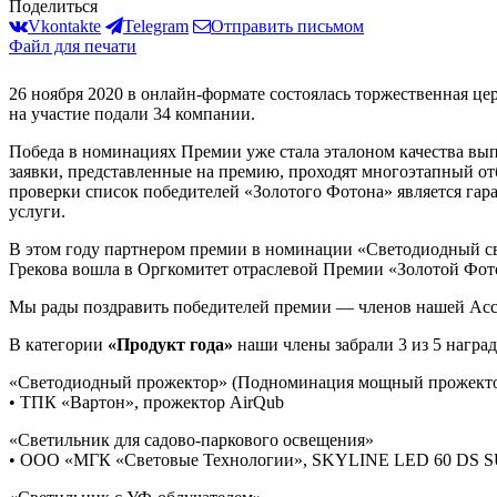
Поделиться
Vkontakte
Telegram
Отправить письмом
Файл для печати
26 ноября 2020 в онлайн-формате состоялась торжественная ц
на участие подали 34 компании.
Победа в номинациях Премии уже стала эталоном качества вы
заявки, представленные на премию, проходят многоэтапный о
проверки список победителей «Золотого Фотона» является гар
услуги.
В этом году партнером премии в номинации «Светодиодный с
Грекова вошла в Оргкомитет отраслевой Премии «Золотой Фот
Мы рады поздравить победителей премии — членов нашей Ас
В категории
«Продукт года»
наши члены забрали 3 из 5 наград
«Светодиодный прожектор» (Подноминация мощный прожектор
• ТПК «Вартон», прожектор AirQub
«Светильник для садово-паркового освещения»
• ООО «МГК «Световые Технологии», SKYLINE LED 60 DS S