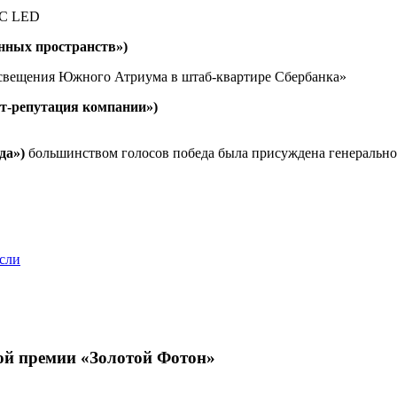
IC LED
нных пространств»)
освещения Южного Атриума в штаб-квартире Сбербанка»
т-репутация компании»)
да»)
большинством голосов победа была присуждена генеральн
асли
ой премии «Золотой Фотон»