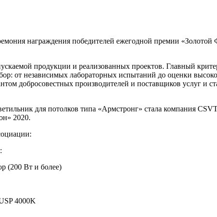
еремония награждения победителей ежегодной премии «Золотой Ф
пускаемой продукции и реализованных проектов. Главный крите
тбор: от независимых лабораторных испытаний до оценки высок
антом добросовестных производителей и поставщиков услуг и с
ветильник для потолков типа «Армстронг» стала компания CS
он» 2020.
социации:
:
 (200 Вт и более)
USP 4000K