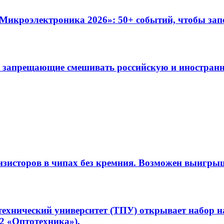
Микроэлектроника 2026»: 50+ событий, чтобы за
 запрещающие смешивать российскую и иностранн
нзисторов в чипах без кремния. Возможен выигрыш
ехнический университет (ТПУ) открывает набор 
02 «Оптотехника»).