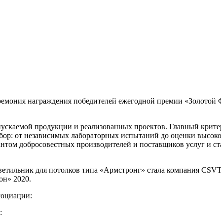
еремония награждения победителей ежегодной премии «Золотой Ф
пускаемой продукции и реализованных проектов. Главный крите
тбор: от независимых лабораторных испытаний до оценки высок
антом добросовестных производителей и поставщиков услуг и с
ветильник для потолков типа «Армстронг» стала компания CS
он» 2020.
социации:
: