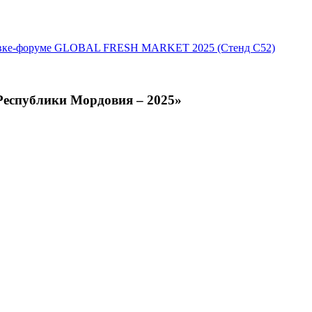
тавке-форуме GLOBAL FRESH MARKET 2025 (Стенд С52)
Республики Мордовия – 2025»