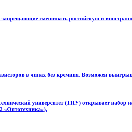
 запрещающие смешивать российскую и иностранн
нзисторов в чипах без кремния. Возможен выигрыш
ехнический университет (ТПУ) открывает набор 
02 «Оптотехника»).