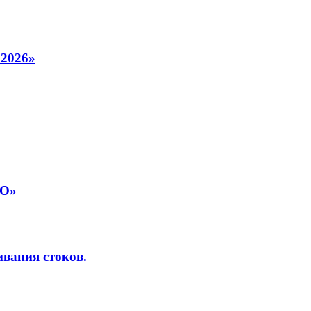
 2026»
КО»
вания стоков.