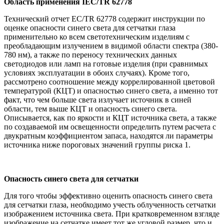
Область применения IEC/TR 62778
Технический отчет EC/TR 62778 содержит инструкции по
оценке опасности синего света для сетчатки глаза
применительно ко всем светотехническим изделиям с
преобладающим излучением в видимой области спектра (380-
780 нм), а также по переносу технических данных
светодиодов или ламп на готовые изделия (при сравнимых
условиях эксплуатации в обоих случаях). Кроме того,
рассмотрено соотношение между коррелированной цветовой
температурой (КЦТ) и опасностью синего света, а именно тот
факт, что чем больше света излучает источник в синей
области, тем выше КЦТ и опасность синего света.
Описывается, как по яркости и КЦТ источника света, а также
по создаваемой им освещенности определить путем расчета с
двукратным коэффициентом запаса, находятся ли параметры
источника ниже пороговых значений группы риска 1.
Опасность синего света для сетчатки
Для того чтобы эффективно оценить опасность синего света
для сетчатки глаза, необходимо учесть облученность сетчатки
изображением источника света. При кратковременном взгляде
изображение на сетчатке имеет тот же угловой размер, что и