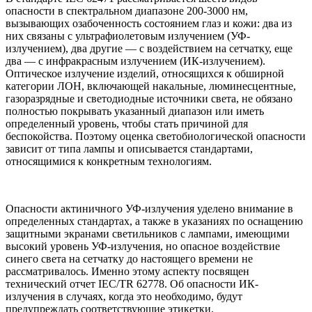
опасности в спектральном диапазоне 200-3000 нм,
вызывающих озабоченность состоянием глаз и кожи: два из
них связаны с ультрафиолетовым излучением (УФ-
излучением), два другие — с воздействием на сетчатку, еще
два — с инфракрасным излучением (ИК-излучением).
Оптическое излучение изделий, относящихся к обширной
категории ЛОН, включающей накальные, люминесцентные,
газоразрядные и светодиодные источники света, не обязано
полностью покрывать указанный диапазон или иметь
определенный уровень, чтобы стать причиной для
беспокойства. Поэтому оценка светобиологической опасности
зависит от типа лампы и описывается стандартами,
относящимися к конкретным технологиям.
Опасности актиничного УФ-излучения уделено внимание в
определенных стандартах, а также в указаниях по оснащению
защитными экранами светильников с лампами, имеющими
высокий уровень УФ-излучения, но опасное воздействие
синего света на сетчатку до настоящего времени не
рассматривалось. Именно этому аспекту посвящен
технический отчет IEC/TR 62778. Об опасности ИК-
излучения в случаях, когда это необходимо, будут
предупреждать соответствующие этикетки.