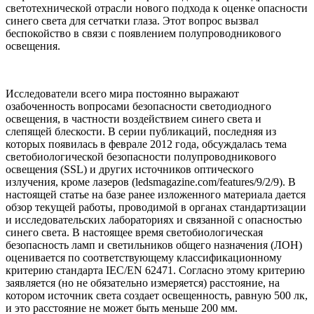
светотехнической отрасли нового подхода к оценке опасности
синего света для сетчатки глаза. Этот вопрос вызвал
беспокойство в связи с появлением полупроводникового
освещения.
Исследователи всего мира постоянно выражают
озабоченность вопросами безопасности светодиодного
освещения, в частности воздействием синего света и
слепящей блескости. В серии публикаций, последняя из
которых появилась в феврале 2012 года, обсуждалась тема
светобиологической безопасности полупроводникового
освещения (SSL) и других источников оптического
излучения, кроме лазеров (ledsmagazine.com/features/9/2/9). В
настоящей статье на базе ранее изложенного материала дается
обзор текущей работы, проводимой в органах стандартизации
и исследовательских лабораториях и связанной с опасностью
синего света. В настоящее время светобиологическая
безопасность ламп и светильников общего назначения (ЛОН)
оценивается по соответствующему классификационному
критерию стандарта IEC/EN 62471. Согласно этому критерию
заявляется (но не обязательно измеряется) расстояние, на
котором источник света создает освещенность, равную 500 лк,
и это расстояние не может быть меньше 200 мм.