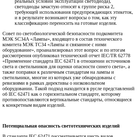
реальных условий эксплуатации светодиода),
светодиоды зачастую относят к группе риска 2,
требующей использования предупреждающих этикеток,
и в результате возникают вопросы о том, как эту
классификацию переносить на готовые изделия.
Совет по светобиологической безопасности подкомитета
МЭК SC34A «Лампы», входящего в состав технического
комитета МЭК TC34 «Лампы и связанное с ними
оборудование», проанализировал этот вопрос и по итогам
рассмотрения опубликовал технический отчет IEC/TR 62778
«Применение стандарта IEC 62471 в отношении источников
света и светильников для оценки опасности синего света», а
также поправки к различным стандартам на лампы и
светильники, многие из которых уже обнародованы с
ревизиями в рамках директивы о низковольтном
оборудовании. Такой подход находится в русле представлений
об IEC 62471 как о горизонтальном стандарте, которому
противопоставляются вертикальные стандарты, относящиеся
к конкретным видам изделий.
Потенциальная опасность светотехнических изделий
В стандарте IEC 62471 рассматривается шесть видов