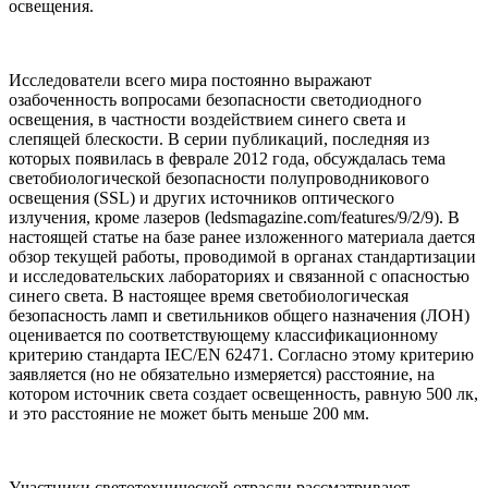
освещения.
Исследователи всего мира постоянно выражают
озабоченность вопросами безопасности светодиодного
освещения, в частности воздействием синего света и
слепящей блескости. В серии публикаций, последняя из
которых появилась в феврале 2012 года, обсуждалась тема
светобиологической безопасности полупроводникового
освещения (SSL) и других источников оптического
излучения, кроме лазеров (ledsmagazine.com/features/9/2/9). В
настоящей статье на базе ранее изложенного материала дается
обзор текущей работы, проводимой в органах стандартизации
и исследовательских лабораториях и связанной с опасностью
синего света. В настоящее время светобиологическая
безопасность ламп и светильников общего назначения (ЛОН)
оценивается по соответствующему классификационному
критерию стандарта IEC/EN 62471. Согласно этому критерию
заявляется (но не обязательно измеряется) расстояние, на
котором источник света создает освещенность, равную 500 лк,
и это расстояние не может быть меньше 200 мм.
Участники светотехнической отрасли рассматривают