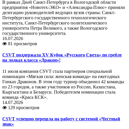
В рамках Дней Санкт-Петербурга в Вологодской области
предприятия «Новотех-ЭКО» и «Александра-Плюс» приняли
делегацию руководителей ведущих вузов страны: Санкт-
Петербургского государственного технологического
института, Санкт-Петербургского политехнического
университета Петра Великого, а также Вологодского
государственного университета.
16.07.2026
81 просмотров
CSVT поддержала XV Кубок «Русского Света» по гребле
на лодках класса «Дракон»!
11 июля компания CSVT стала партнером специальной
номинации «Мягкая сила: женская команда» на ежегодных
Гонках Драконов. В этом году турнир объединил 42 команды
из 23 городов, а также участников из России, Казахстана,
Кыргызстана и Беларуси. Победителем номинации стала
команда «Краса КСК».
14.07.2026
129 просмотров
CSVT успешно перешла на работу с системой «Честный
знак»