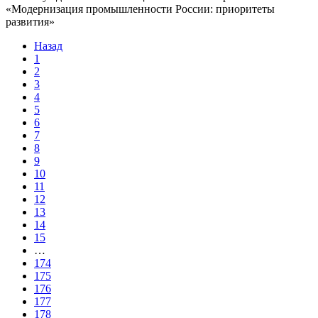
«Модернизация промышленности России: приоритеты
развития»
Назад
1
2
3
4
5
6
7
8
9
10
11
12
13
14
15
…
174
175
176
177
178