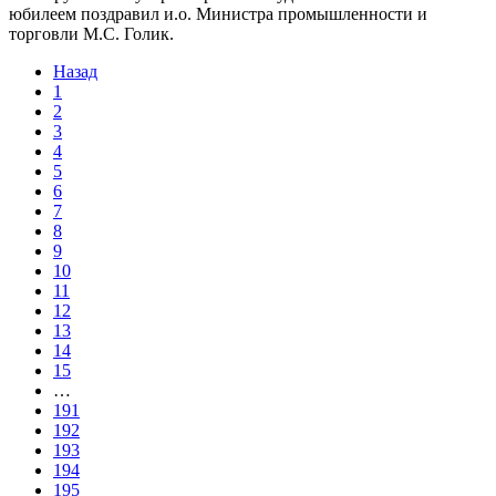
юбилеем поздравил и.о. Министра промышленности и
торговли М.С. Голик.
Назад
1
2
3
4
5
6
7
8
9
10
11
12
13
14
15
…
191
192
193
194
195