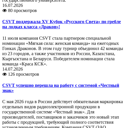
государственного университета.
16.07.2026
80 просмотров
CSVT поддержала XV Кубок «Русского Света» по гребле
на лодках класса «Дракон»!
11 июля компания CSVT стала партнером специальной
номинации «Мягкая сила: женская команда» на ежегодных
Гонках Драконов. В этом году турнир объединил 42 команды
из 23 городов, а также участников из России, Казахстана,
Кыргызстана и Беларуси. Победителем номинации стала
команда «Краса КСК».
14.07.2026
126 просмотров
CSVT успешно перешла на работу с системой «Честный
знак»
С мая 2026 года в России действует обязательная маркировка
отдельных видов радиоэлектронной продукции в
государственной системе «Честный знак». Для
производителей, поставщиков и заказчиков это новый этап
работы с продукцией, требующий полного соответствия
установленным требованиям. Компания CSVT (ЗАО