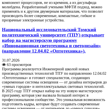
компонент процессоров, не из кремния, а из дисульфида
молибдена. Разработанный учеными МФТИ подход, можно
применять и к другим двумерным материалам, что позволит
производить более современные, компактные, гибкие и
прозрачные электронные устройства.
Национальный исследовательский Томский
политехнический университет (ТПУ) открывает
набор на магистерскую программу
«Инновационная светотехника и светодизайн»
(направление 12.04.02 «Оптотехника»).
31.07.2026
63 просмотров
Программа реализуется Инженерной школой новых
производственных технологий ТПУ по направлению 12.04.02
«Оптотехника» и готовит специалистов, создающих
современные системы освещения — от дизайна интерьеров до
«умных городов» и интеллектуальных световых технологий.
В 2025 году ТПУ открыл набор на эту новую магистерскую
программу, которая уже вызвала большой интерес в
профессиональном сообществе. Это уникальная возможность
подготовить кадры, которые будут создавать современные
системы освещения — от интерьеров до «умных городов».