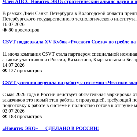
Член АПСС Новотех-ЭКО: стратегический альянс науки и 
В рамках Дней Санкт-Петербурга в Вологодской области пред
Петербургского государственного технологического института,
16.07.2026
80 просмотров
CSVT поддержала XV Кубок «Русского Света» по гребле на 
11 июля компания CSVT стала партнером специальной номинаци
а также участников из России, Казахстана, Кыргызстана и Бе
14.07.2026
127 просмотров
CSVT успешно перешла на работу с системой «Честный зна
С мая 2026 года в России действует обязательная маркировка 
заказчиков это новый этап работы с продукцией, требующий 
подготовку к работе в системе и полностью готова к отгрузке
02.07.2026
183 просмотров
«Новотех-ЭКО» — СДЕЛАНО В РОССИИ!