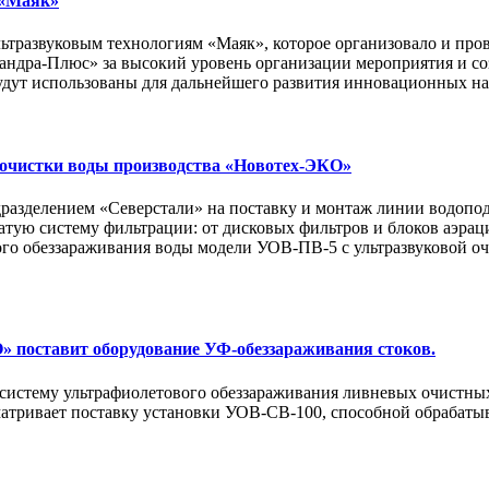
 «Маяк»
ьтразвуковым технологиям «Маяк», которое организовало и пр
андра-Плюс» за высокий уровень организации мероприятия и с
будут использованы для дальнейшего развития инновационных н
 очистки воды производства «Новотех-ЭКО»
азделением «Северстали» на поставку и монтаж линии водопод
тую систему фильтрации: от дисковых фильтров и блоков аэраци
го обеззараживания воды модели УОВ-ПВ-5 с ультразвуковой оч
 поставит оборудование УФ-обеззараживания стоков.
истему ультрафиолетового обеззараживания ливневых очистных
атривает поставку установки УОВ-СВ-100, способной обрабатыва