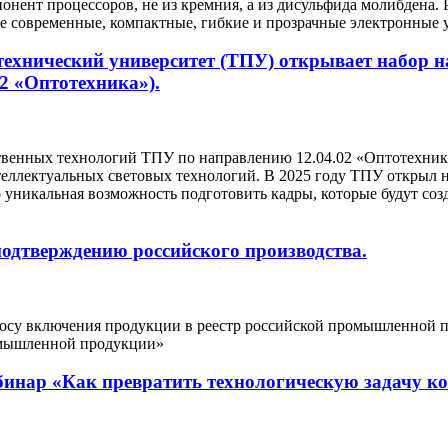
понент процессоров, не из кремния, а из дисульфида молибден
е современные, компактные, гибкие и прозрачные электронные у
ехнический университет (ТПУ) открывает набор 
02 «Оптотехника»).
венных технологий ТПУ по направлению 12.04.02 «Оптотехника
еллектуальных световых технологий. В 2025 году ТПУ открыл н
 уникальная возможность подготовить кадры, которые будут со
одтверждению российского производства.
росу включения продукции в реестр российской промышленной 
омышленной продукции»
бинар «Как превратить технологическую задачу 