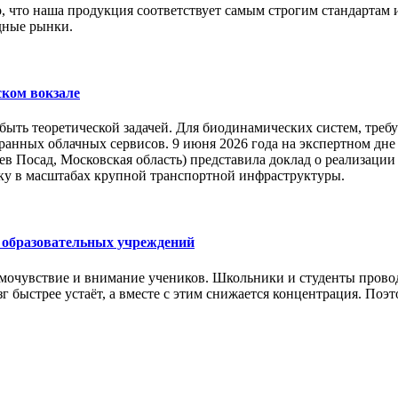
го, что наша продукция соответствует самым строгим стандарта
дные рынки.
ском вокзале
ыть теоретической задачей. Для биодинамических систем, треб
транных облачных сервисов. 9 июня 2026 года на экспертном 
в Посад, Московская область) представила доклад о реализации
ку в масштабах крупной транспортной инфраструктуры.
я образовательных учреждений
мочувствие и внимание учеников. Школьники и студенты проводя
зг быстрее устаёт, а вместе с этим снижается концентрация. По