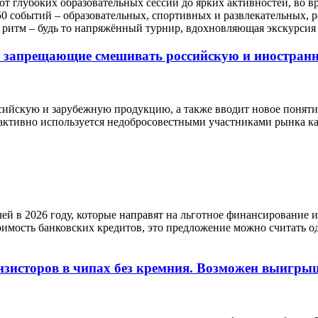
т глубоких образовательных сессий до ярких активностей, во в
50 событий – образовательных, спортивных и развлекательных, р
й ритм – будь то напряжённый турнир, вдохновляющая экскурси
 запрещающие смешивать российскую и иностранн
ссийскую и зарубежную продукцию, а также вводит новое поняти
активно используется недобросовестными участниками рынка как
й в 2026 году, которые направят на льготное финансирование 
оимость банковских кредитов, это предложение можно считать
нзисторов в чипах без кремния. Возможен выигрыш