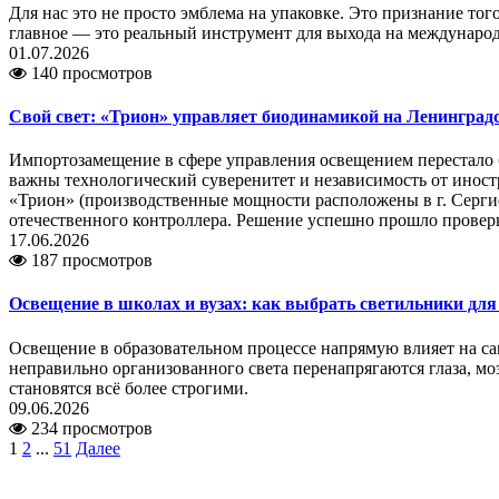
Для нас это не просто эмблема на упаковке. Это признание то
главное — это реальный инструмент для выхода на междунаро
01.07.2026
140 просмотров
Свой свет: «Трион» управляет биодинамикой на Ленинград
Импортозамещение в сфере управления освещением перестало б
важны технологический суверенитет и независимость от инос
«Трион» (производственные мощности расположены в г. Сергие
отечественного контроллера. Решение успешно прошло провер
17.06.2026
187 просмотров
Освещение в школах и вузах: как выбрать светильники дл
Освещение в образовательном процессе напрямую влияет на са
неправильно организованного света перенапрягаются глаза, мо
становятся всё более строгими.
09.06.2026
234 просмотров
1
2
...
51
Далее