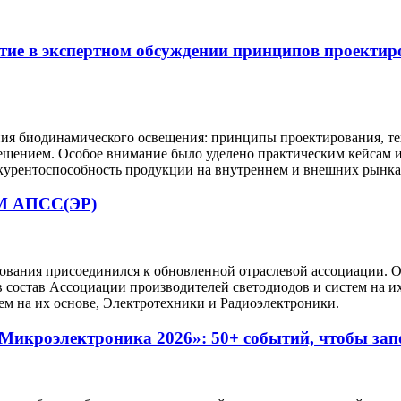
тие в экспертном обсуждении принципов проектир
ния биодинамического освещения: принципы проектирования, т
свещением. Особое внимание было уделено практическим кейсам
курентоспособность продукции на внутреннем и внешних рынка
 АПСС(ЭР)
удования присоединился к обновленной отраслевой ассоциаци
состав Ассоциации производителей светодиодов и систем на их
 на их основе, Электротехники и Радиоэлектроники.
Микроэлектроника 2026»: 50+ событий, чтобы за