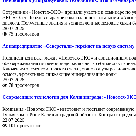
Инновации в ультразвуковых технологиях: итоги семинара
Сотрудники «Новотех-ЭКО» приняли участие в семинаре по ул
ЭКО» Олег Лебедев выражает благодарность компании «Алекс
диалога. Полученные знания и установленные деловые связи 
28.07.2026
75 просмотров
Авиапредприятие «Северстали» перейдет на новую систему
Подписан контракт между «Новотех-ЭКО» и авиационным подр
обеззараживания питьевой воды включает в себя многоступенча
Ключевым элементом проекта стала установка ультрафиолетово
осмоса, эффективно снижающее минерализацию воды.
25.07.2026
78 просмотров
Современные технологии для Калининграда: «Новотех-ЭКО»
Компания «Новотех-ЭКО» изготовит и поставит современную с
Гурьвском районе Калининградской области. Контракт предусм
22.07.2026
101 просмотров