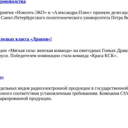
производства
приятия «Новотех-ЭКО» и «Александра-Плюс» приняли делегаци
 Санкт-Петербургского политехнического университета Петра Ве
лодках класса «Дракон»!
и «Мягкая сила: женская команда» на ежегодных Гонках Дракон
ларуси. Победителем номинации стала команда «Краса КСК».
к»
отдельных видов радиоэлектронной продукции в государственной
полного соответствия установленным требованиям. Компания CS
 маркированной продукции.