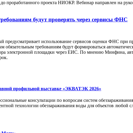
и до проработанного проекта НИОКР. Вебинар направлен на рук
требованиям будут проверять через сервисы ФНС
ый предусматривает использование сервисов оценки ФНС при п
ным обязательным требованиям будут формироваться автоматичес
атора электронной площадки через ЕИС. По мнению Минфина, ав
рок.
лавной профильной выставке «ЭКВАТЭК 2026»
фессиональные консультации по вопросам систем обеззараживани
гентной технологии обеззараживания воды для объектов любой 